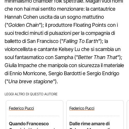
minimalismo chamber folk spettrale. Magari vuoi nomi
che non hai mai sentito menzionare: la cantautrice
Hannah Cohen uscita da un sogno mattutino
("
Golden Chain
"); il produttore Floating Points con i
suoi tredici minuti di pulsazioni per la compagnia di
balletto di San Francisco ("
Falling To Earth
"); la
violoncellista e cantante Kelsey Lu che si scambia un
soul fantasmatico con Sampha ("
Better Than That
");
Giulia Impache che manipola con sicurezza il materiale
di Ennio Morricone, Sergio Bardotti e Sergio Endrigo
("
Una breve stagione
").
LEGGI ALTRO DI QUESTO AUTORE
Federico
Pucci
Federico
Pucci
Quando Francesco
Dalle rime amare di