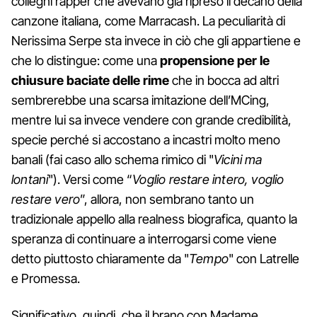
colleghi rapper che avevano già ripreso il decano della
canzone italiana, come Marracash. La peculiarità di
Nerissima Serpe sta invece in ciò che gli appartiene e
che lo distingue: come una
propensione per le
chiusure baciate delle rime
che in bocca ad altri
sembrerebbe una scarsa imitazione dell’MCing,
mentre lui sa invece vendere con grande credibilità,
specie perché si accostano a incastri molto meno
banali (fai caso allo schema rimico di "
Vicini ma
lontani
"). Versi come “
Voglio restare intero, voglio
restare vero
”, allora, non sembrano tanto un
tradizionale appello alla realness biografica, quanto la
speranza di continuare a interrogarsi come viene
detto piuttosto chiaramente da "
Tempo
" con Latrelle
e Promessa.
Significativo, quindi, che il brano con Madame,