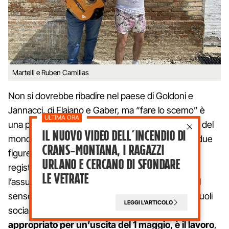
Martelli e Ruben Camillas
Non si dovrebbe ribadire nel paese di Goldoni e
Jannacci, di Flaiano e Gaber, ma “fare lo scemo” è
una pratica molto utile per denunciare le storture del
Il nuovo video dell’incendio di
mondo. "
Ricco Ricco Ricco
", la collaborazione di due
Crans-Montana, i ragazzi
figure ben note nell’indie italiano per l’uso di un
Urlano e cercano di sfondare
registro grottesco ma leggero e un gusto per
le vetrate
l’assurdo, dimostra che si può ancora corrodere il
senso comune giocando a smontare i cliché sui ruoli
LEGGI L'ARTICOLO
sociali, un coretto alla volta.
Il tema di fondo,
appropriato per un’uscita del 1 maggio, è il lavoro
,