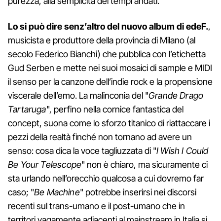
purezza, alla semplicità dei tempi andati.
Lo si può dire senz’altro del nuovo album di edeF.
,
musicista e produttore della provincia di Milano (al
secolo Federico Bianchi) che pubblica con l’etichetta
Gud Serben e mette nei suoi mosaici di sample e MIDI
il senso per la canzone dell’indie rock e la propensione
viscerale dell’emo. La malinconia del "
Grande Drago
Tartaruga
", perfino nella cornice fantastica del
concept, suona come lo sforzo titanico di riattaccare i
pezzi della realtà finché non tornano ad avere un
senso: cosa dica la voce tagliuzzata di "
I Wish I Could
Be Your Telescope
" non è chiaro, ma sicuramente ci
sta urlando nell’orecchio qualcosa a cui dovremo far
caso; "
Be Machine
" potrebbe inserirsi nei discorsi
recenti sul trans-umano e il post-umano che in
territori vagamente adiacenti al mainstream in Italia si