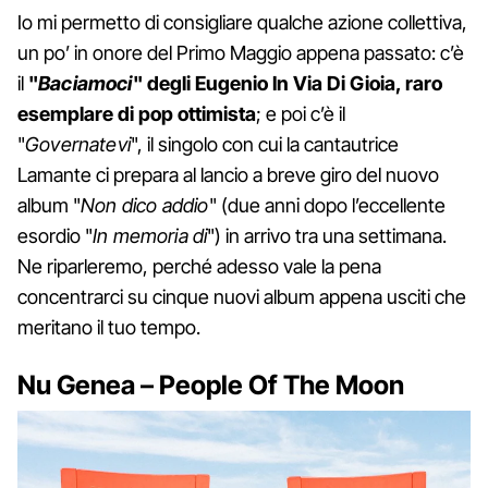
Io mi permetto di consigliare qualche azione collettiva,
un po’ in onore del Primo Maggio appena passato: c’è
il
"
Baciamoci
" degli Eugenio In Via Di Gioia, raro
esemplare di pop ottimista
; e poi c’è il
"
Governatevi
", il singolo con cui la cantautrice
Lamante ci prepara al lancio a breve giro del nuovo
album "
Non dico addio
" (due anni dopo l’eccellente
esordio "
In memoria di
") in arrivo tra una settimana.
Ne riparleremo, perché adesso vale la pena
concentrarci su cinque nuovi album appena usciti che
meritano il tuo tempo.
Nu Genea –
People Of The Moon