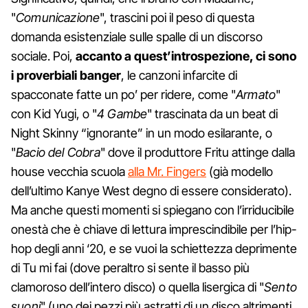
"
Comunicazione
", trascini poi il peso di questa
domanda esistenziale sulle spalle di un discorso
sociale. Poi,
accanto a quest’introspezione, ci sono
i proverbiali banger
, le canzoni infarcite di
spacconate fatte un po’ per ridere, come "
Armato
"
con Kid Yugi, o "
4 Gambe
" trascinata da un beat di
Night Skinny “ignorante” in un modo esilarante, o
"
Bacio del Cobra
" dove il produttore Fritu attinge dalla
house vecchia scuola
alla Mr. Fingers
(già modello
dell’ultimo Kanye West degno di essere considerato).
Ma anche questi momenti si spiegano con l’irriducibile
onestà che è chiave di lettura imprescindibile per l’hip-
hop degli anni ‘20, e se vuoi la schiettezza deprimente
di Tu mi fai (dove peraltro si sente il basso più
clamoroso dell’intero disco) o quella lisergica di "
Sento
suoni
" (uno dei pezzi più astratti di un disco altrimenti