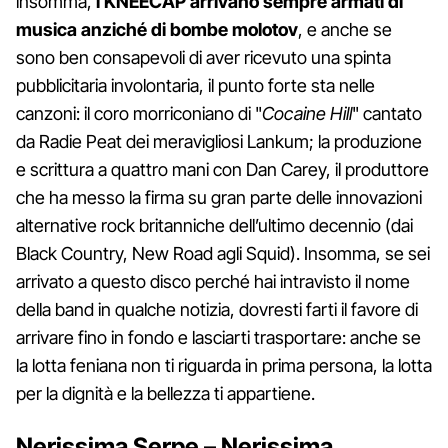
insomma,
i KNEECAP arrivano sempre armati di
musica anziché di bombe molotov
, e anche se
sono ben consapevoli di aver ricevuto una spinta
pubblicitaria involontaria, il punto forte sta nelle
canzoni: il coro morriconiano di "
Cocaine Hill
" cantato
da Radie Peat dei meravigliosi Lankum; la produzione
e scrittura a quattro mani con Dan Carey, il produttore
che ha messo la firma su gran parte delle innovazioni
alternative rock britanniche dell’ultimo decennio (dai
Black Country, New Road agli Squid). Insomma, se sei
arrivato a questo disco perché hai intravisto il nome
della band in qualche notizia, dovresti farti il favore di
arrivare fino in fondo e lasciarti trasportare: anche se
la lotta feniana non ti riguarda in prima persona, la lotta
per la dignità e la bellezza ti appartiene.
Nerissima Serpe – Nerissima