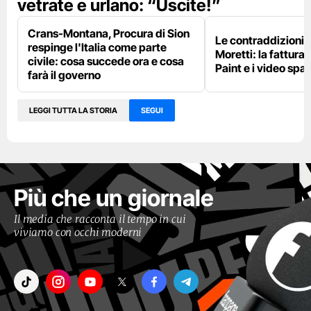
vetrate e urlano: “Uscite!”
Crans-Montana, Procura di Sion
Le contraddizioni 
respinge l'Italia come parte
Moretti: la fattura 
civile: cosa succede ora e cosa
Paint e i video spar
farà il governo
LEGGI TUTTA LA STORIA
SEGUI
Più che un giornale
Il media che racconta il tempo in cui
viviamo con occhi moderni