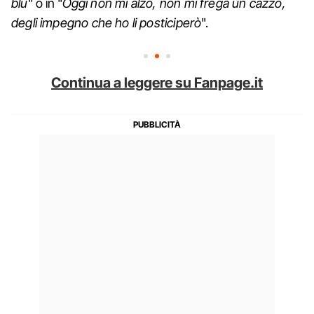
blu
" o in "
Oggi non mi alzo, non mi frega un cazzo,
degli impegno che ho li posticiperò
".
Continua a leggere su Fanpage.it