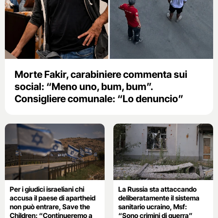
Morte Fakir, carabiniere commenta sui
social: “Meno uno, bum, bum”.
Consigliere comunale: “Lo denuncio”
Per i giudici israeliani chi
La Russia sta attaccando
accusa il paese di apartheid
deliberatamente il sistema
non può entrare, Save the
sanitario ucraino, Msf:
Children: “Continueremo a
“Sono crimini di guerra”