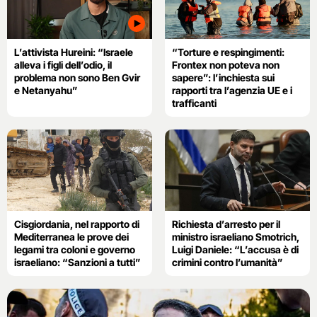
L’attivista Hureini: “Israele
“Torture e respingimenti:
alleva i figli dell’odio, il
Frontex non poteva non
problema non sono Ben Gvir
sapere”: l’inchiesta sui
e Netanyahu”
rapporti tra l’agenzia UE e i
trafficanti
Cisgiordania, nel rapporto di
Richiesta d’arresto per il
Mediterranea le prove dei
ministro israeliano Smotrich,
legami tra coloni e governo
Luigi Daniele: “L’accusa è di
israeliano: “Sanzioni a tutti”
crimini contro l’umanità”