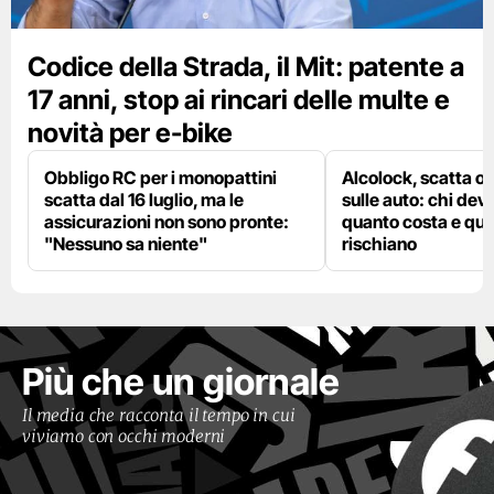
Codice della Strada, il Mit: patente a
17 anni, stop ai rincari delle multe e
novità per e-bike
Obbligo RC per i monopattini
Alcolock, scatta og
scatta dal 16 luglio, ma le
sulle auto: chi deve
assicurazioni non sono pronte:
quanto costa e qual
"Nessuno sa niente"
rischiano
Più che un giornale
Il media che racconta il tempo in cui
viviamo con occhi moderni