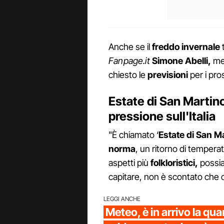
Anche se il
freddo invernale
t
Fanpage.it
Simone Abelli,
me
chiesto le
previsioni
per i pro
Estate di San Martino
pressione sull'Italia
"È chiamato ‘
Estate di San M
norma
, un ritorno di temperat
aspetti più
folkloristici,
possia
capitare, non è scontato che ci
LEGGI ANCHE
Meteo, è in arrivo la qua