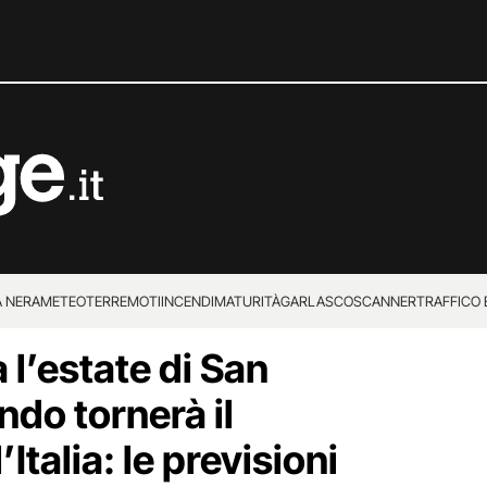
 NERA
METEO
TERREMOTI
INCENDI
MATURITÀ
GARLASCO
SCANNER
TRAFFICO E
l’estate di San
 SUPERENALOTTO
ndo tornerà il
Italia: le previsioni