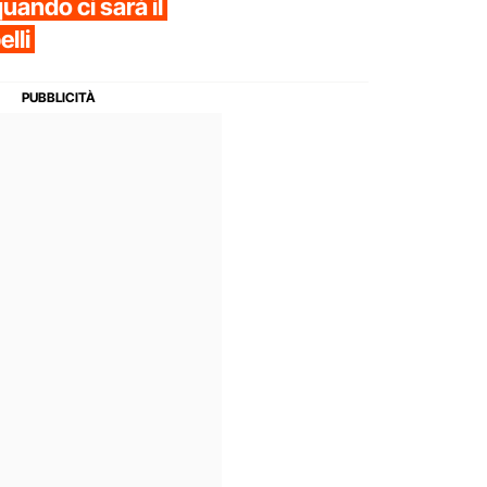
uando ci sarà il
elli