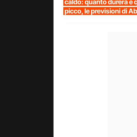
caldo: quanto durerà e q
picco, le previsioni di Ab