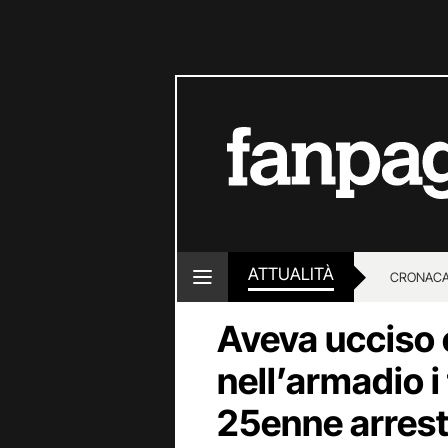
ATTUALITÀ
CRONACA
Aveva ucciso 
LOTTO E
nell’armadio i 
25enne arrest