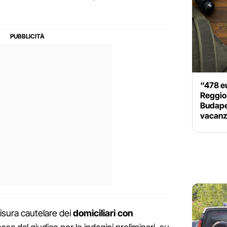
“478 e
Reggio 
Budape
vacanze
isura cautelare dei
domiciliari
con