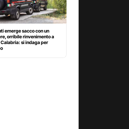
iuti emerge sacco con un
e, orribile rinvenimento a
Calabria: si indaga per
io