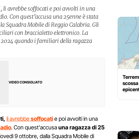
 li avrebbe soffocati e poi avvolti in una
dio. Con quest’accusa una 25enne è stata
lla Squadra Mobile di Reggio Calabria. Gli
liari con braccialetto elettronico. La
o 2024 quando i familiari della ragazza
Terrem
scossa
VIDEO CONSIGLIATO
epicen
ti,
li avrebbe
soffocati
e poi avvolti in una
madio
. Con quest'accusa
una ragazza di 25
iovedì 9 ottobre, dalla Squadra Mobile di