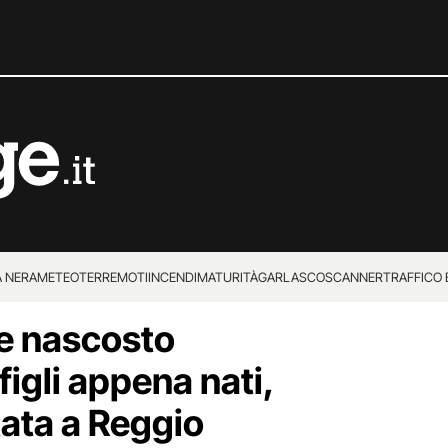
 NERA
METEO
TERREMOTI
INCENDI
MATURITÀ
GARLASCO
SCANNER
TRAFFICO E
e nascosto
 SUPERENALOTTO
figli appena nati,
ata a Reggio