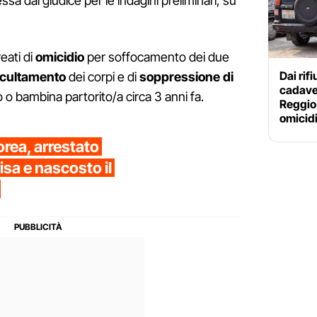
ssa dal giudice per le indagini preliminari, su
eati di
omicidio
per soffocamento dei due
Dai rif
cultamento
dei corpi e di
soppressione di
cadaver
o bambina partorito/a circa 3 anni fa.
Reggio 
omicid
orea, arrestato
sa e nascosto il