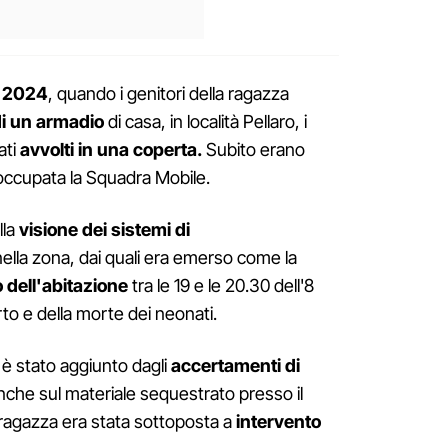
o 2024
, quando i genitori della ragazza
di un armadio
di casa, in località Pellaro, i
ati
avvolti in una coperta.
Subito erano
 è occupata la Squadra Mobile.
lla
visione dei sistemi di
ella zona, dai quali era emerso come la
o dell'abitazione
tra le 19 e le 20.30 dell'8
arto e della morte dei neonati.
è stato aggiunto dagli
accertamenti di
anche sul materiale sequestrato presso il
a ragazza era stata sottoposta a
intervento