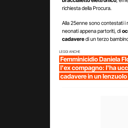
braccialetto elettronico
, eme
richiesta della Procura.
Alla 25enne sono contestati i r
neonati appena partoriti, di
oc
cadavere
di un terzo bambino 
LEGGI ANCHE
Femminicidio Daniela Fl
l'ex compagno: l'ha ucci
cadavere in un lenzuolo