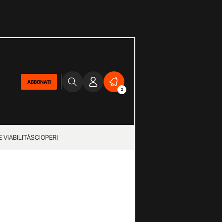
ABBONATI
2
 VIABILITÀ
SCIOPERI