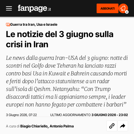
ABBONATI
2
Guerra tra Iran, Usa e Israele
Le notizie del 3 giugno sulla
crisi in Iran
Le news dalla guerra Iran-USA del 3 giugno: notte di
scontri nel Golfo dove Teheran ha lanciato razzi
contro basi Usa in Kuwait e Bahrein causando morti
e feriti dopo l’attacco statunitense a un radar
sull’isola di Qeshm. Netanyahu: “Con Trump
disaccordi tattici ma li appianiamo sempre, i leader
europei non hanno fegato per combattere i barbari”
3 Giugno 2026
07:22
ULTIMO AGGIORNAMENTO
3 GIUGNO 2026 - 23:02
,
,
A cura di
Biagio Chiariello
Antonio Palma