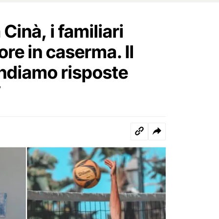
inà, i familiari
 ore in caserma. Il
endiamo risposte
”