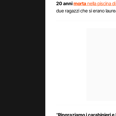
20 anni
morta
nella piscina d
due ragazzi che si erano laureat
"
Ringraziamo i carabinieri e 