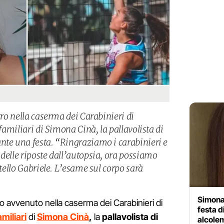
tro nella caserma dei Carabinieri di
 familiari di Simona Cinà, la pallavolista di
nte una festa. “Ringraziamo i carabinieri e
delle riposte dall’autopsia, ora possiamo
atello Gabriele. L’esame sul corpo sarà
Simona 
tro avvenuto nella caserma dei Carabinieri di
festa d
amiliari
di
Simona Cinà
,
la
pallavolista di
alcole