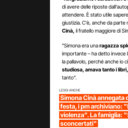
di avere delle riposte dall'aut
attendere. È stato utile sapere
giustizia. C'è, anche da parte 
Cinà,
il fratello maggiore di S
"Simona era una
ragazza spl
importante – ha detto invece l
la pallavolo, perché anche io c
studiosa, amava tanto
i libri
tanto".
LEGGI ANCHE
Simona Cinà annegata 
festa, i pm archiviano:
violenza". La famiglia:
sconcertati"