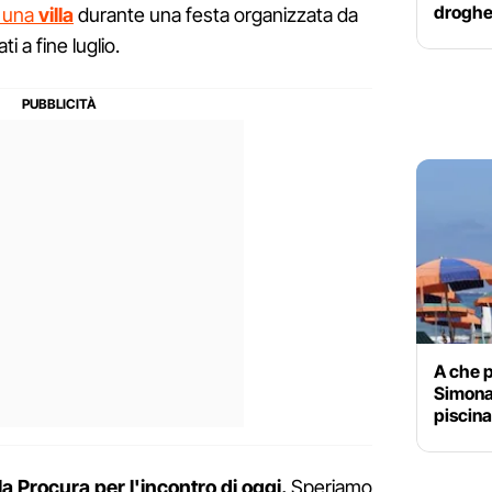
drogh
i una
villa
durante una festa organizzata da
i a fine luglio.
A che p
Simona 
piscina
la Procura per l'incontro di oggi.
Speriamo