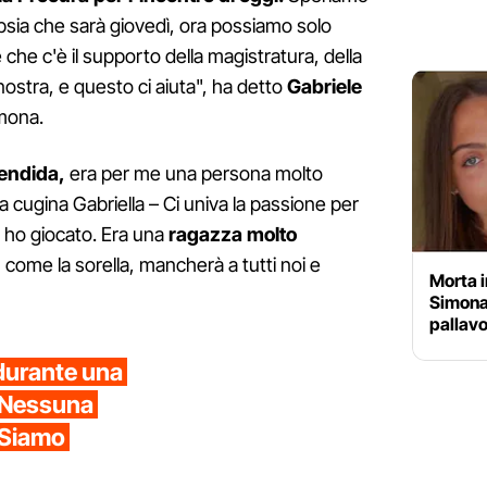
opsia che sarà giovedì, ora possiamo solo
 che c'è il supporto della magistratura, della
nostra, e questo ci aiuta", ha detto
Gabriele
imona.
endida,
era per me una persona molto
a cugina Gabriella – Ci univa la passione per
i ho giocato. Era una
ragazza molto
,
come la sorella, mancherà a tutti noi e
Morta in
Simona
pallavo
durante una
 "Nessuna
 "Siamo