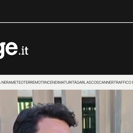
 NERA
METEO
TERREMOTI
INCENDI
MATURITÀ
GARLASCO
SCANNER
TRAFFICO E
 SUPERENALOTTO