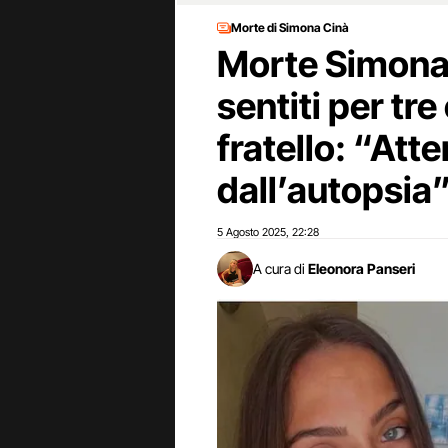
Morte di Simona Cinà
Morte Simona C
sentiti per tre
fratello: “Att
dall’autopsia
5 Agosto 2025
22:28
,
A cura di
Eleonora Panseri