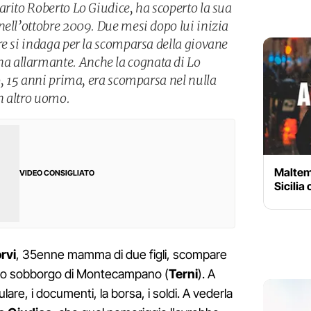
arito Roberto Lo Giudice, ha scoperto la sua
nell’ottobre 2009. Due mesi dopo lui inizia
re si indaga per la scomparsa della giovane
 allarmante. Anche la cognata di Lo
o, 15 anni prima, era scomparsa nel nulla
n altro uomo.
Maltemp
VIDEO CONSIGLIATO
Sicilia 
rvi
, 35enne mamma di due figli, scompare
colo sobborgo di Montecampano (
Terni
). A
ellulare, i documenti, la borsa, i soldi. A vederla