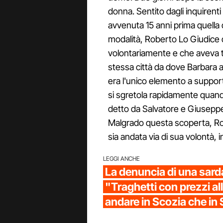
donna. Sentito dagli inquirent
avvenuta 15 anni prima quella d
modalità, Roberto Lo Giudice d
volontariamente e che aveva tr
stessa città da dove Barbara avev
era l'unico elemento a supporto
si sgretola rapidamente quand
detto da Salvatore e Giuseppe: 
Malgrado questa scoperta, Ro
sia andata via di sua volontà, 
LEGGI ANCHE
La denuncia di una sard
"Traghetti con prezzi alle
andare in Scozia che in