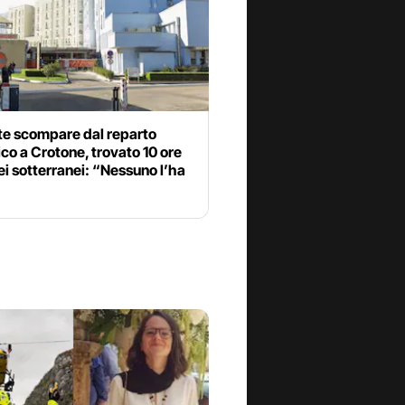
te scompare dal reparto
ico a Crotone, trovato 10 ore
i sotterranei: “Nessuno l’ha