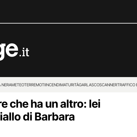
 NERA
METEO
TERREMOTI
INCENDI
MATURITÀ
GARLASCO
SCANNER
TRAFFICO E
e che ha un altro: lei
 SUPERENALOTTO
iallo di Barbara