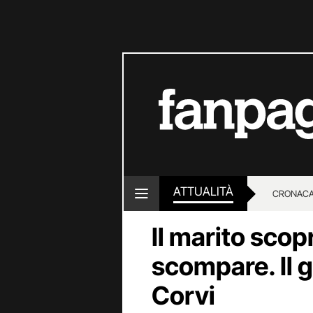
ATTUALITÀ
CRONACA
Il marito scopr
LOTTO E
scompare. Il g
Corvi