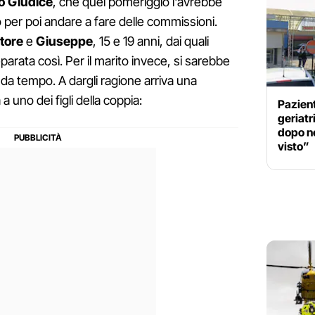
o Giudice
, che quel pomeriggio l'avrebbe
 per poi andare a fare delle commissioni.
tore
e
Giuseppe
, 15 e 19 anni, dai quali
arata così. Per il marito invece, si sarebbe
a da tempo. A dargli ragione arriva una
a uno dei figli della coppia:
Pazien
geriatr
dopo ne
visto”