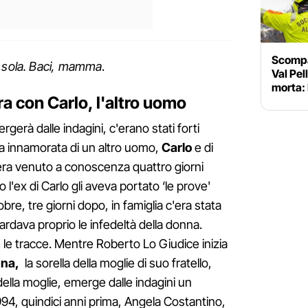
Scompar
a sola. Baci, mamma
.
Val Pel
morta:
ra con Carlo, l'altro uomo
erà dalle indagini, c'erano stati forti
 era innamorata di un altro uomo,
Carlo
e di
ra venuto a conoscenza quattro giorni
l'ex di Carlo gli aveva portato ‘le prove'
obre, tre giorni dopo, in famiglia c'era stata
rdava proprio le infedeltà della donna.
e le tracce. Mentre Roberto Lo Giudice inizia
nna,
la sorella della moglie di suo fratello,
lla moglie, emerge dalle indagini un
94, quindici anni prima, Angela Costantino,