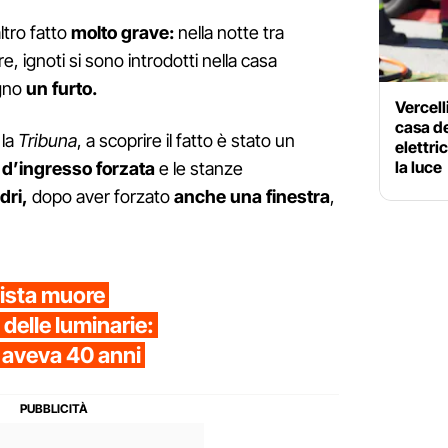
ltro fatto
molto grave:
nella notte tra
re, ignoti si sono introdotti nella casa
egno
un furto.
Vercell
casa de
 la
Tribuna
, a scoprire il fatto è stato un
elettr
la luce
 d’ingresso forzata
e le stanze
dri,
dopo aver forzato
anche una finestra
,
cista muore
delle luminarie:
 aveva 40 anni