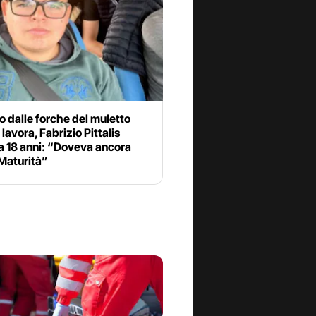
o dalle forche del muletto
lavora, Fabrizio Pittalis
a 18 anni: “Doveva ancora
 Maturità”