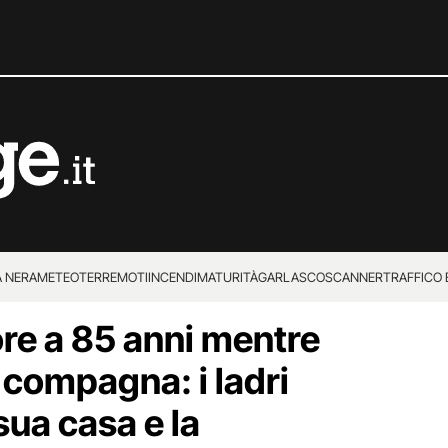
 NERA
METEO
TERREMOTI
INCENDI
MATURITÀ
GARLASCO
SCANNER
TRAFFICO E
e a 85 anni mentre
 SUPERENALOTTO
a compagna: i ladri
sua casa e la