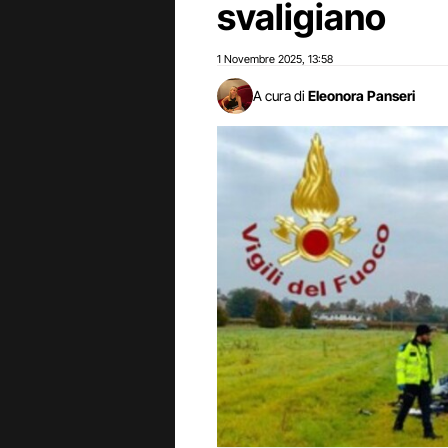
svaligiano
1 Novembre 2025
13:58
,
A cura di
Eleonora Panseri