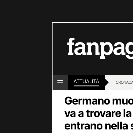
ATTUALITÀ
CRONACA
Germano muor
LOTTO E
va a trovare l
entrano nella 