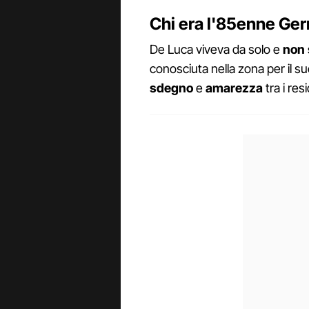
Chi era l'85enne Ge
De Luca viveva da solo e
non 
conosciuta nella zona per il s
sdegno
e
amarezza
tra i res