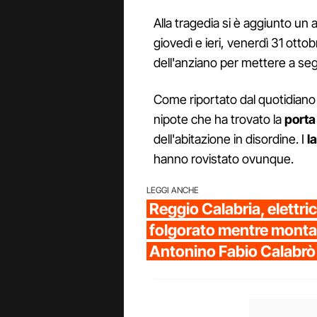
Alla tragedia si è aggiunto un a
giovedì e ieri, venerdì 31 ottob
dell'anziano per mettere a s
Come riportato dal quotidiano
nipote che ha trovato la
porta
dell'abitazione in disordine. I
la
hanno rovistato ovunque.
LEGGI ANCHE
Reggio Calabria, elettri
folgorato mentre monta 
Antonino Fabio Calabrò