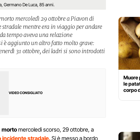
tra, Germano De Luca, 85 anni.
morto mercoledì 29 ottobre a Piavon di
e stradale mentre era in viaggio per andare
 da tempo aveva una relazione
si è aggiunto un altro fatto molto grave:
venerdì 31 ottobre, dei ladri si sono introdotti
Muore p
le patat
corpo 
VIDEO CONSIGLIATO
è
morto
mercoledì scorso, 29 ottobre, a
o incidente stradale.
Si è messo a bordo