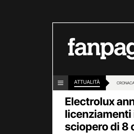
ATTUALITÀ
CRONACA
Electrolux an
LOTTO E
licenziamenti 
sciopero di 8 o