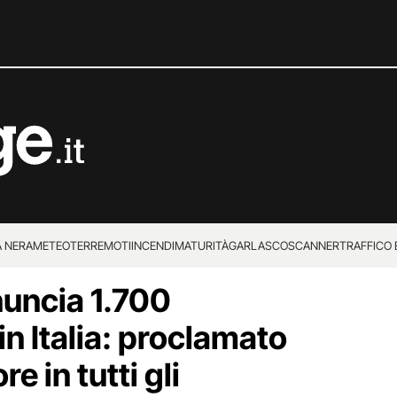
 NERA
METEO
TERREMOTI
INCENDI
MATURITÀ
GARLASCO
SCANNER
TRAFFICO E
nuncia 1.700
 SUPERENALOTTO
in Italia: proclamato
re in tutti gli