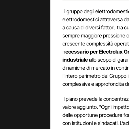
Iil gruppo degli elettrodomesti
elettrodomestici attraversa da
a causa di diversi fattori, tr
sempre maggiore pressione com
crescente complessità operati
n
ecessario per Electrolux Gr
industriale a
llo scopo di gara
dinamiche di mercato in conti
l’intero perimetro del Gruppo in
complessiva e approfondita de
Il piano prevede la concentra
valore aggiunto. "Ogni impatto 
delle opportune procedure form
con istituzioni e sindacati. L’a