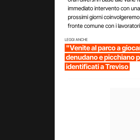
immediato intervento con una
prossimi giorni coinvolgeremo le
fronte comune con i lavoratori
LEGGI ANCHE
"Venite al parco a giocar
denudano e picchiano per
identificati a Treviso