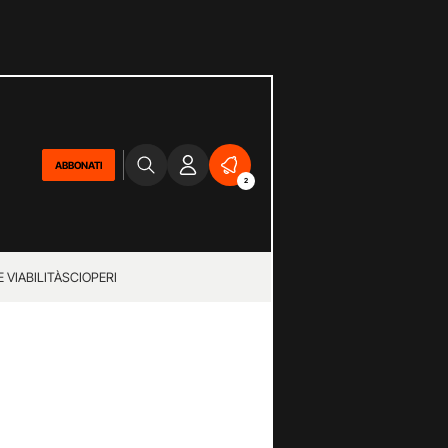
ABBONATI
2
 VIABILITÀ
SCIOPERI