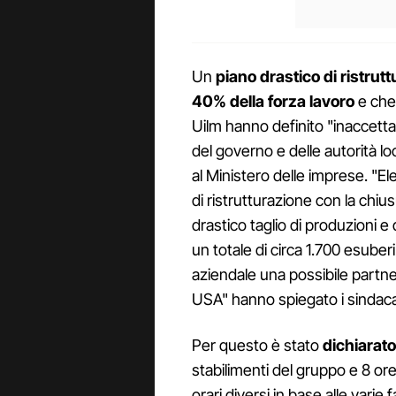
Un
piano drastico di ristrut
40% della forza lavoro
e che 
Uilm hanno definito "inaccett
del governo e delle autorità lo
al Ministero delle imprese. "E
di ristrutturazione con la chius
drastico taglio di produzioni e 
un totale di circa 1.700 esuber
aziendale una possibile partner
USA" hanno spiegato i sindaca
Per questo è stato
dichiarato
stabilimenti del gruppo e 8 or
orari diversi in base alle vari