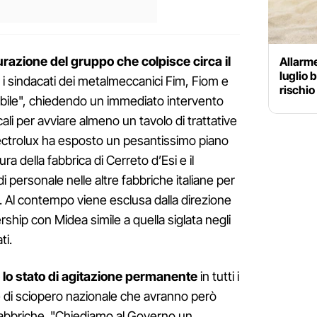
turazione del gruppo che colpisce circa il
Allarme
luglio b
i sindacati dei metalmeccanici Fim, Fiom e
rischio
abile", chiedendo un immediato intervento
cali per avviare almeno un tavolo di trattative
lectrolux ha esposto un pesantissimo piano
ura della fabbrica di Cerreto d’Esi e il
di personale nelle altre fabbriche italiane per
i. Al contempo viene esclusa dalla direzione
ship con Midea simile a quella siglata negli
ti.
 lo stato di agitazione permanente
in tutti i
e di sciopero nazionale che avranno però
e fabbriche. "Chiediamo al Governo un