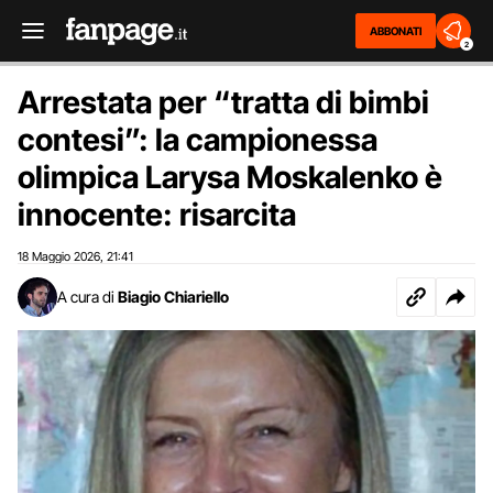
ABBONATI
2
Arrestata per “tratta di bimbi
contesi”: la campionessa
olimpica Larysa Moskalenko è
innocente: risarcita
18 Maggio 2026
21:41
,
A cura di
Biagio Chiariello