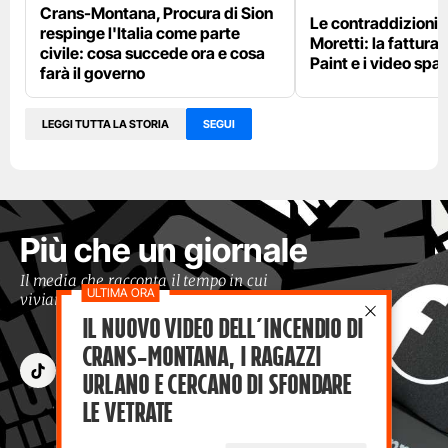
Crans-Montana, Procura di Sion
Le contraddizioni 
respinge l'Italia come parte
Moretti: la fattura 
civile: cosa succede ora e cosa
Paint e i video spar
farà il governo
LEGGI TUTTA LA STORIA
SEGUI
Più che un giornale
Il media che racconta il tempo in cui
viviamo con occhi moderni
Il nuovo video dell’incendio di
Crans-Montana, i ragazzi
Urlano e cercano di sfondare
le vetrate