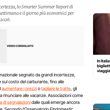
incertezza, lo Smarter Summer Report di
settimana e il giorno più economici per
 2026.
VIDEO CONSIGLIATO
In Ital
bigliet
viaggi
nazionale segnato da grandi incertezze,
te sul costo del carburante, fino alle
d
aumentare i prezzi
o
tagliare le tratte
, gli
 a rinunciare alle vacanze. Associazioni come
a di segnalazioni
dalle quali emerge ancora
sone. Secondo l’Osservatorio Findomestic,