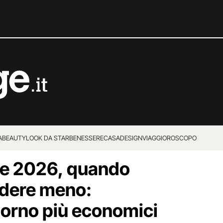
A
BEAUTY
LOOK DA STAR
BENESSERE
CASA
DESIGN
VIAGGI
OROSCOPO
ve 2026, quando
ndere meno:
iorno più economici