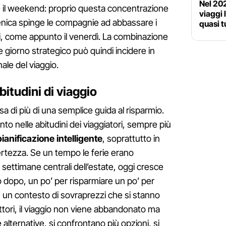
Nel 202
re il weekend: proprio questa concentrazione
viaggi 
enica spinge le compagnie ad abbassare i
quasi t
ti, come appunto il venerdì. La combinazione
giorno strategico può quindi incidere in
nale del viaggio.
bitudini di viaggio
a di più di una semplice guida al risparmio.
to nelle abitudini dei viaggiatori, sempre più
pianificazione intelligente
, soprattutto in
rtezza. Se un tempo le ferie erano
settimane centrali dell’estate, oggi cresce
a o dopo, un po’ per risparmiare un po’ per
In un contesto di sovraprezzi che si stanno
ettori, il viaggio non viene abbandonato ma
 alternative, si confrontano più opzioni, si