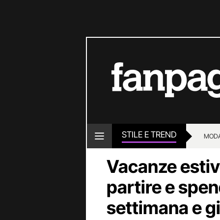
STILE E TREND
MOD
Vacanze esti
partire e spe
settimana e g