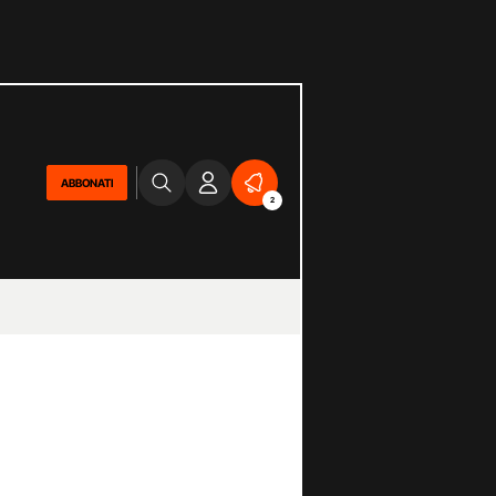
ABBONATI
2