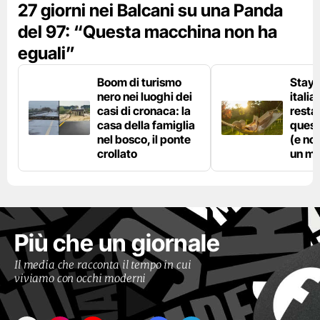
27 giorni nei Balcani su una Panda
del 97: “Questa macchina non ha
eguali”
Boom di turismo
Stayc
nero nei luoghi dei
italia
casi di cronaca: la
resta
casa della famiglia
quest
nel bosco, il ponte
(e no
crollato
un ma
Più che un giornale
Il media che racconta il tempo in cui
viviamo con occhi moderni