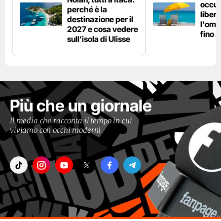
occup
perché è la
liber
destinazione per il
l'omb
2027 e cosa vedere
fino 
sull’isola di Ulisse
Più che un giornale
Il media che racconta il tempo in cui
viviamo con occhi moderni