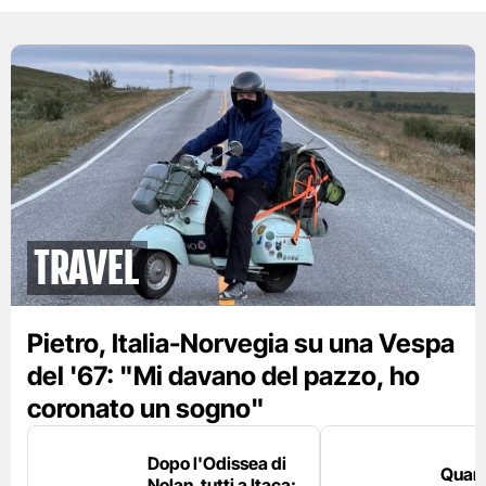
Travel
Pietro, Italia-Norvegia su una Vespa
del '67: "Mi davano del pazzo, ho
coronato un sogno"
Dopo l'Odissea di
Quant
Nolan, tutti a Itaca: