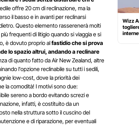
sedile offre 20 cm di reclinazione, ma la
rso il basso e in avanti per reclinarsi
Wizz Ai
dietro. Questo elemento rasserenerà molti
toglier
interne
più frequenti di litigio quando si viaggia e si
o, è dovuto proprio al
fastidio che si prova
 lo spazio altrui, andando a reclinare
enza di quanto fatto da Air New Zealand, altre
ndo l'opzione reclinabile su tutti i sedili,
agnie low-cost, dove la priorità dei
he la comodità! I motivi sono due:
ibile sereno a bordo evitando screzi e
linazione, infatti, è costituito da un
 nella struttura sotto il cuscino del
nutenzione e di riparazione, per eventuali