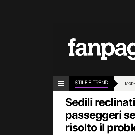
STILE E TREND
MOD
Sedili reclinat
passeggeri se
risolto il pr