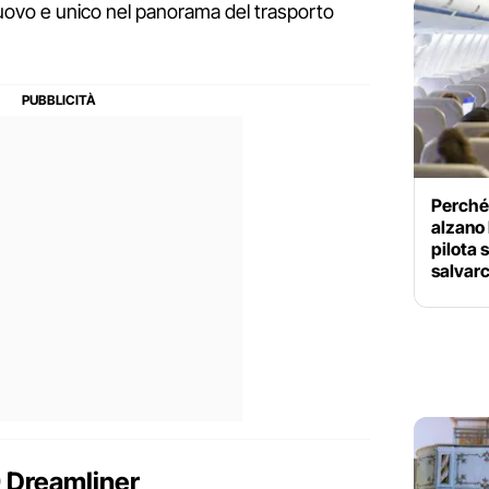
nuovo e unico nel panorama del trasporto
Perché 
alzano 
pilota 
salvarc
9 Dreamliner