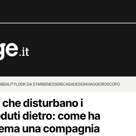
A
BEAUTY
LOOK DA STAR
BENESSERE
CASA
DESIGN
VIAGGI
OROSCOPO
i che disturbano i
duti dietro: come ha
oblema una compagnia