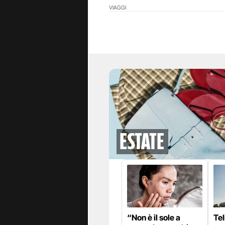
VIAGGI
Estate
“Non è il sole a
Tel