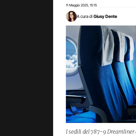
11 Maggio 2025
15:15
,
A cura di
Giusy Dente
I sedili del 787-9 Dreamliner