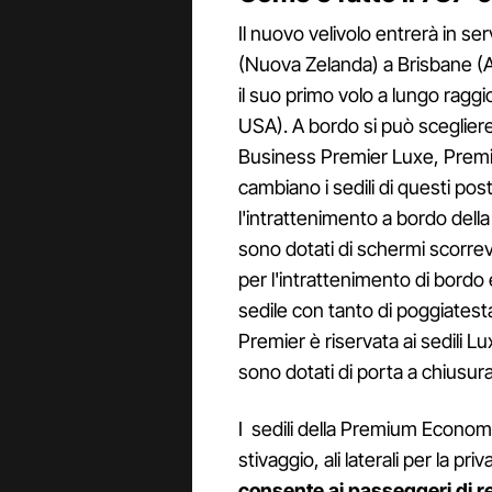
Il nuovo velivolo entrerà in se
(Nuova Zelanda) a Brisbane (Au
il suo primo volo a lungo ragg
USA). A bordo si può scegliere 
Business Premier Luxe, Pre
cambiano i sedili di questi pos
l'intrattenimento a bordo dell
sono dotati di schermi scorrevo
per l'intrattenimento di bordo 
sedile con tanto di poggiatesta
Premier è riservata ai sedili
sono dotati di porta a chiusur
I sedili della Premium Econo
stivaggio, ali laterali per la pri
consente ai passeggeri di re