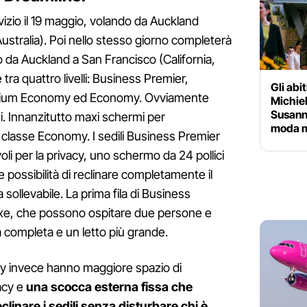
rvizio il 19 maggio, volando da Auckland
stralia). Poi nello stesso giorno completerà
io da Auckland a San Francisco (California,
tra quattro livelli: Business Premier,
Gli abi
mium Economy ed Economy. Ovviamente
Michiel
Susann
ti. Innanzitutto maxi schermi per
moda m
a classe Economy. I sedili Business Premier
li per la privacy, uno schermo da 24 pollici
e possibilità di reclinare completamente il
 sollevabile. La prima fila di Business
 Luxe, che possono ospitare due persone e
a completa e un letto più grande.
my invece hanno maggiore spazio di
vacy e
una scocca esterna fissa che
clinare i sedili senza disturbare chi è