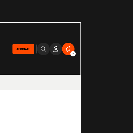
ABBONATI
2