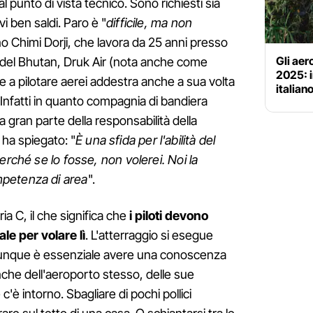
l punto di vista tecnico. Sono richiesti sia
 ben saldi. Paro è "
difficile, ma non
no Chimi Dorji, che lavora da 25 anni presso
Gli aer
 del Bhutan, Druk Air (nota anche come
2025: i
re a pilotare aerei addestra anche a sua volta
italian
a. Infatti in quanto compagnia di bandiera
a gran parte della responsabilità della
 ha spiegato: "
È una sfida per l'abilità del
erché se lo fosse, non volerei. Noi la
petenza di area
".
a C, il che significa che
i piloti devono
e per volare lì
. L'atterraggio si esegue
unque è essenziale avere una conoscenza
che dell'aeroporto stesso, delle sue
'è intorno. Sbagliare di pochi pollici