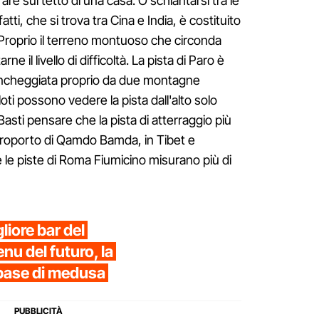
are sul tetto di una casa. O schiantarsi tra le
ti, che si trova tra Cina e India, è costituito
 Proprio il terreno montuoso che circonda
ne il livello di difficoltà. La pista di Paro è
iancheggiata proprio da due montagne
loti possono vedere la pista dall'alto solo
asti pensare che la pista di atterraggio più
aeroporto di Qamdo Bamda, in Tibet e
 le piste di Roma Fiumicino misurano più di
gliore bar del
nu del futuro, la
a base di medusa