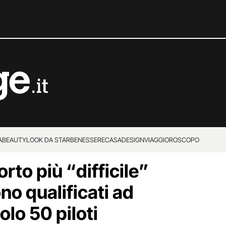
A
BEAUTY
LOOK DA STAR
BENESSERE
CASA
DESIGN
VIAGGI
OROSCOPO
orto più “difficile”
no qualificati ad
olo 50 piloti