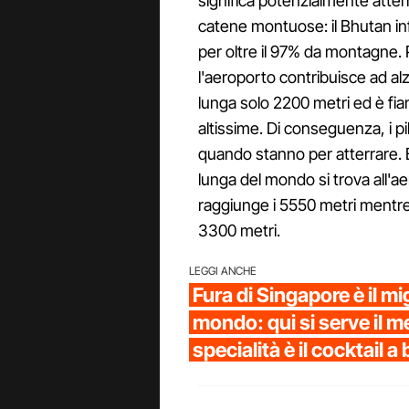
significa potenzialmente atterr
catene montuose: il Bhutan infat
per oltre il 97% da montagne.
l'aeroporto contribuisce ad alzar
lunga solo 2200 metri ed è f
altissime. Di conseguenza, i pi
quando stanno per atterrare. B
lunga del mondo si trova all'
raggiunge i 5550 metri mentre
3300 metri.
LEGGI ANCHE
Fura di Singapore è il mi
mondo: qui si serve il me
specialità è il cocktail 