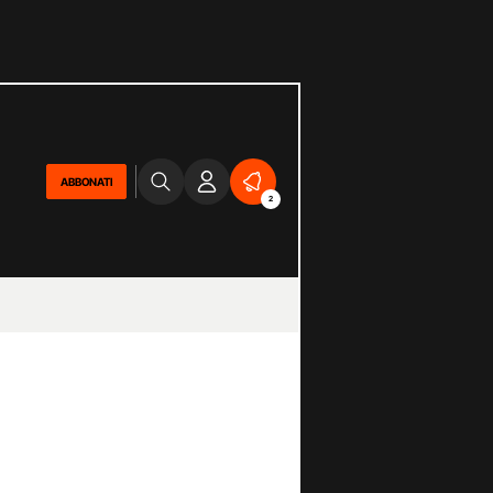
ABBONATI
2