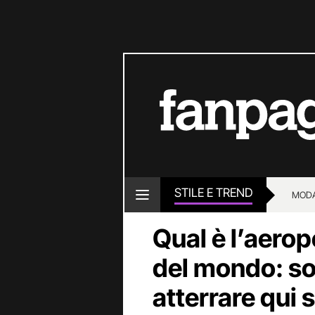
STILE E TREND
MOD
Qual è l’aerop
del mondo: so
atterrare qui s