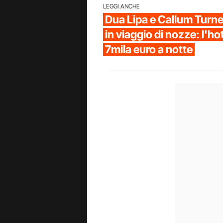
LEGGI ANCHE
Dua Lipa e Callum Turne
in viaggio di nozze: l'ho
7mila euro a notte