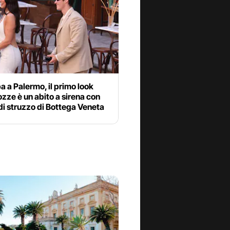
a a Palermo, il primo look
ozze è un abito a sirena con
i struzzo di Bottega Veneta