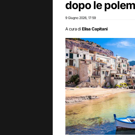
dopo le pole
9 Giugno 2026
17:59
,
A cura di
Elisa Capitani