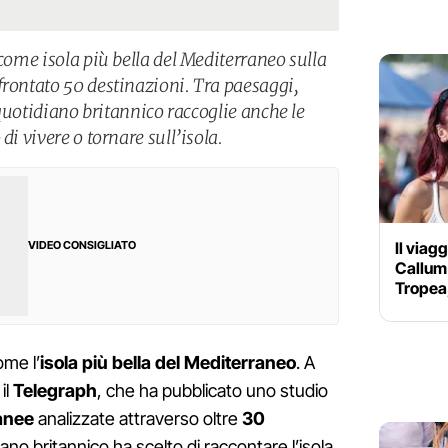
 come isola più bella del Mediterraneo sulla
frontato 50 destinazioni. Tra paesaggi,
l quotidiano britannico raccoglie anche le
di vivere o tornare sull’isola.
Il viag
VIDEO CONSIGLIATO
Callum
Tropea, 
ome l’
isola più bella del Mediterraneo
. A
il
Telegraph
, che ha pubblicato uno studio
anee
analizzate attraverso oltre
30
diano britannico ha scelto di raccontare l’isola