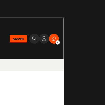
ABBONATI
2