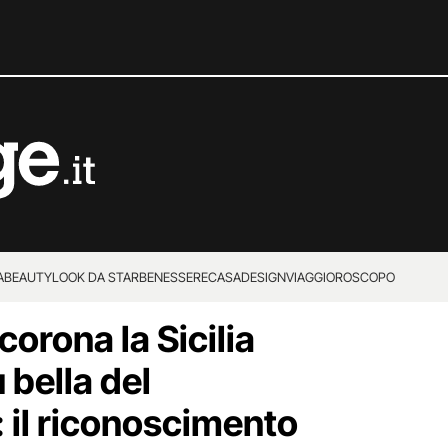
A
BEAUTY
LOOK DA STAR
BENESSERE
CASA
DESIGN
VIAGGI
OROSCOPO
corona la Sicilia
 bella del
 il riconoscimento