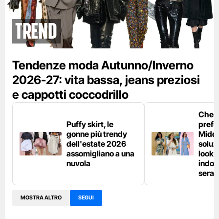
Trend
Tendenze moda Autunno/Inverno
2026-27: vita bassa, jeans preziosi
e cappotti coccodrillo
Chemi
Puffy skirt, le
prefe
gonne più trendy
Middl
dell'estate 2026
soluzi
assomigliano a una
look e
nuvola
indos
sera
MOSTRA ALTRO
SEGUI