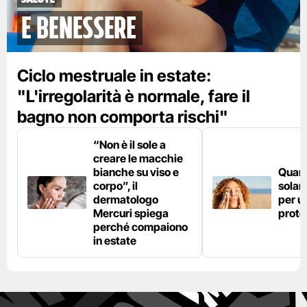
e benessere
Ciclo mestruale in estate:
"L'irregolarità è normale, fare il
bagno non comporta rischi"
“Non è il sole a
creare le macchie
bianche su viso e
Quan
corpo”, il
solar
dermatologo
per u
Mercuri spiega
prote
perché compaiono
in estate