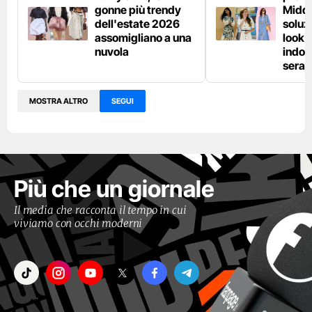
gonne più trendy
Middl
dell'estate 2026
soluzi
assomigliano a una
look e
nuvola
indos
sera
MOSTRA ALTRO
SEGUI
Più che un giornale
Il media che racconta il tempo in cui
viviamo con occhi moderni