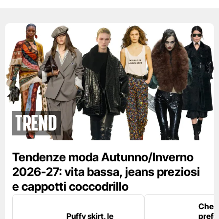
Trend
Tendenze moda Autunno/Inverno
2026-27: vita bassa, jeans preziosi
e cappotti coccodrillo
Chemi
Puffy skirt, le
prefe