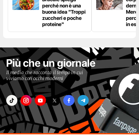
perché non è una
derm
buona idea "Troppi
Mercu
zuccheri e poche
perc
proteine"
in est
Più che un giornale
Il media che racconta il tempo in cui
viviamo con occhi moderni