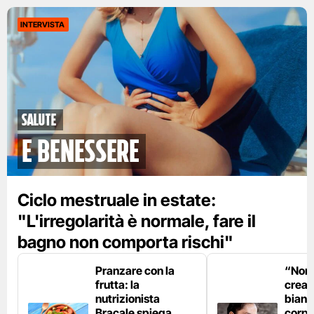
INTERVISTA
Salute
e benessere
Ciclo mestruale in estate:
"L'irregolarità è normale, fare il
bagno non comporta rischi"
Pranzare con la
“Non è
frutta: la
crear
nutrizionista
bianc
Bracale spiega
corpo”