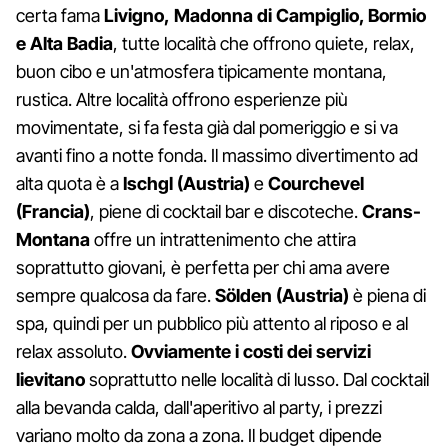
certa fama
Livigno,
Madonna di Campiglio, Bormio
e
Alta Badia
, tutte località che offrono quiete, relax,
buon cibo e un'atmosfera tipicamente montana,
rustica. Altre località offrono esperienze più
movimentate, si fa festa già dal pomeriggio e si va
avanti fino a notte fonda. Il massimo divertimento ad
alta quota è a
Ischgl (Austria)
e
Courchevel
(Francia)
, piene di cocktail bar e discoteche.
Crans-
Montana
offre un intrattenimento che attira
soprattutto giovani, è perfetta per chi ama avere
sempre qualcosa da fare.
Sölden (Austria)
è piena di
spa, quindi per un pubblico più attento al riposo e al
relax assoluto.
Ovviamente i costi dei servizi
lievitano
soprattutto nelle località di lusso. Dal cocktail
alla bevanda calda, dall'aperitivo al party, i prezzi
variano molto da zona a zona. Il budget dipende