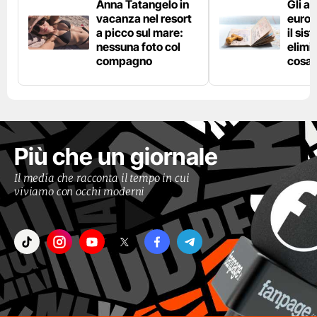
Anna Tatangelo in
Gli ae
vacanza nel resort
europ
a picco sul mare:
il si
nessuna foto col
elimin
compagno
cosa 
Più che un giornale
Il media che racconta il tempo in cui
viviamo con occhi moderni