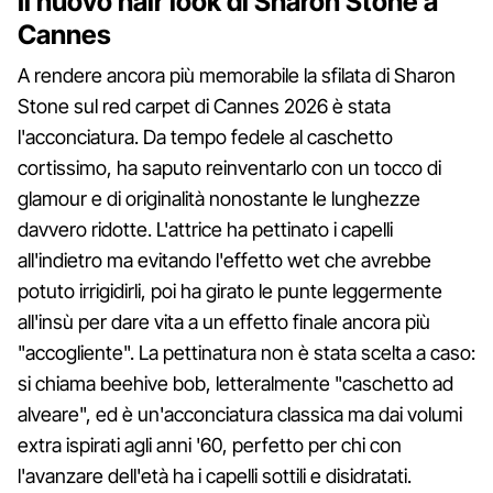
Il nuovo hair look di Sharon Stone a
Cannes
A rendere ancora più memorabile la sfilata di Sharon
Stone sul red carpet di Cannes 2026 è stata
l'acconciatura. Da tempo fedele al caschetto
cortissimo, ha saputo reinventarlo con un tocco di
glamour e di originalità nonostante le lunghezze
davvero ridotte. L'attrice ha pettinato i capelli
all'indietro ma evitando l'effetto wet che avrebbe
potuto irrigidirli, poi ha girato le punte leggermente
all'insù per dare vita a un effetto finale ancora più
"accogliente". La pettinatura non è stata scelta a caso:
si chiama beehive bob, letteralmente "caschetto ad
alveare", ed è un'acconciatura classica ma dai volumi
extra ispirati agli anni '60, perfetto per chi con
l'avanzare dell'età ha i capelli sottili e disidratati.