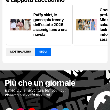
Chemi
Puffy skirt, le
prefe
gonne più trendy
Middl
dell'estate 2026
soluzi
assomigliano a una
look e
nuvola
indos
sera
MOSTRA ALTRO
SEGUI
Più che un giornale
Il media che racconta il tempo in cui
viviamo con occhi moderni