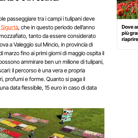
uole passeggiare tra i campi i tulipani deve
Dove am
 Sigurtà
, che in questo periodo dell’anno
più gra
 mozzafiato, tanto da essere considerato
riaprir
rova a Valeggio sul Mincio, in provincia di
i marzo fino ai primi giorni di maggio ospita il
 possono ammirare ben un milione di tulipani,
scari: il percorso è una vera e propria
i, profumi e forme. Quanto si paga il
 una data flessibile, 15 euro in caso di data