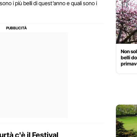
ono i più belli di quest’anno e quali sono i
Non sol
belli d
primaver
rtà c'è il Festival