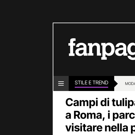
STILE E TREND
MOD
Campi di tulipa
a Roma, i parch
visitare nell