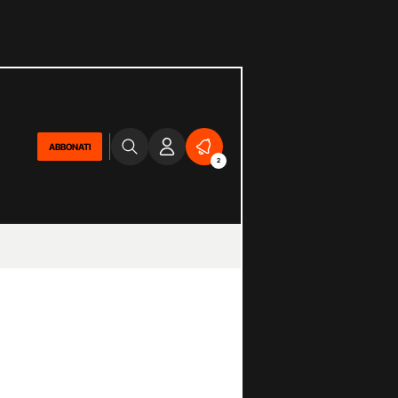
ABBONATI
2