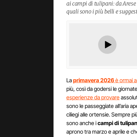
ai campi di tulipani: da Arese
quali sono i più belli e suggesti
La
primavera 2026
è ormai a
più, così da godersi le giorna
esperienze da provare
assolut
sono le passeggiate all’aria a
ciliegi alle ortensie. Sempre 
sono anche i
campi di tulipan
aprono tra marzo e aprile e ch