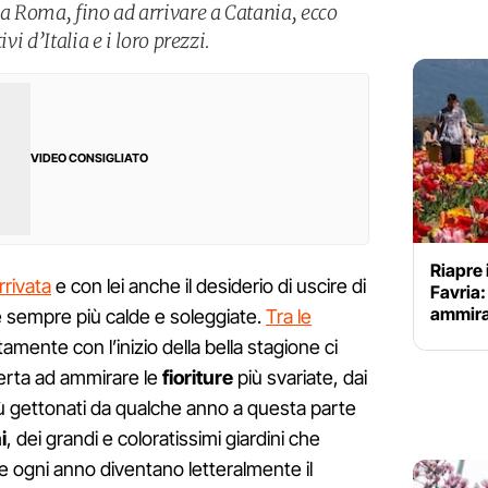
 a Roma, fino ad arrivare a Catania, ecco
vi d’Italia e i loro prezzi.
VIDEO CONSIGLIATO
Riapre 
rrivata
e con lei anche il desiderio di uscire di
Favria:
ammirar
te sempre più calde e soleggiate.
Tra le
amente con l’inizio della bella stagione ci
perta ad ammirare le
fioriture
più svariate, dai
più gettonati da qualche anno a questa parte
i
, dei grandi e coloratissimi giardini che
e ogni anno diventano letteralmente il