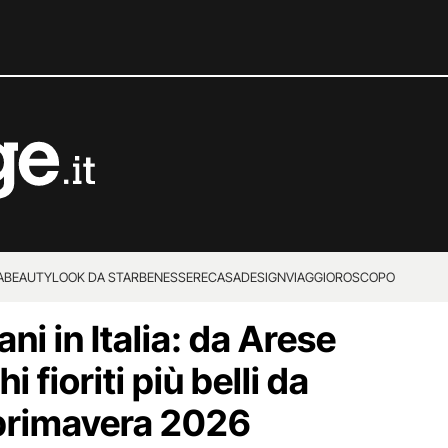
A
BEAUTY
LOOK DA STAR
BENESSERE
CASA
DESIGN
VIAGGI
OROSCOPO
ni in Italia: da Arese
i fioriti più belli da
a primavera 2026