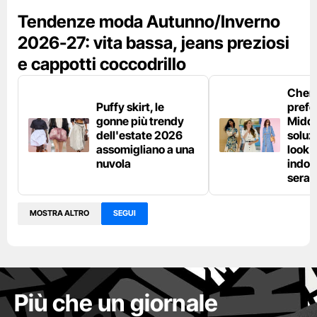
Tendenze moda Autunno/Inverno
2026-27: vita bassa, jeans preziosi
e cappotti coccodrillo
Chemi
Puffy skirt, le
prefe
gonne più trendy
Middl
dell'estate 2026
soluzi
assomigliano a una
look e
nuvola
indos
sera
MOSTRA ALTRO
SEGUI
Più che un giornale