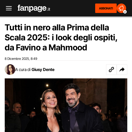
ABBONATI
2
Tutti in nero alla Prima della
Scala 2025: i look degli ospiti,
da Favino a Mahmood
8 Dicembre 2025
8:49
,
A cura di
Giusy Dente