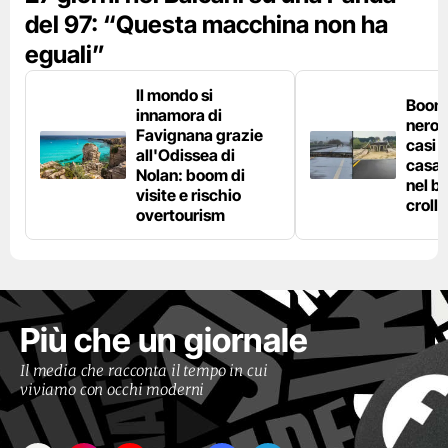
del 97: “Questa macchina non ha
eguali”
Il mondo si
Boom 
innamora di
nero n
Favignana grazie
casi d
all'Odissea di
casa 
Nolan: boom di
nel bo
visite e rischio
crolla
overtourism
Più che un giornale
Il media che racconta il tempo in cui
viviamo con occhi moderni