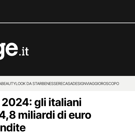
A
BEAUTY
LOOK DA STAR
BENESSERE
CASA
DESIGN
VIAGGI
OROSCOPO
 2024: gli italiani
,8 miliardi di euro
endite