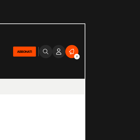
ABBONATI
2