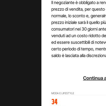
Il negoziante è obbligato a r
prezzo di vendita, per questo è
normale, lo sconto e, generalmen
prezzo iniziale sarà il quello p
consumatori nei 30 giorni antec
venduti ad un costo ridotto d
ed essere suscettibili di not
certo periodo di tempo, mentr
saldo è lasciata alla discrezion
Continua a
MODA E LIFESTYLE
34