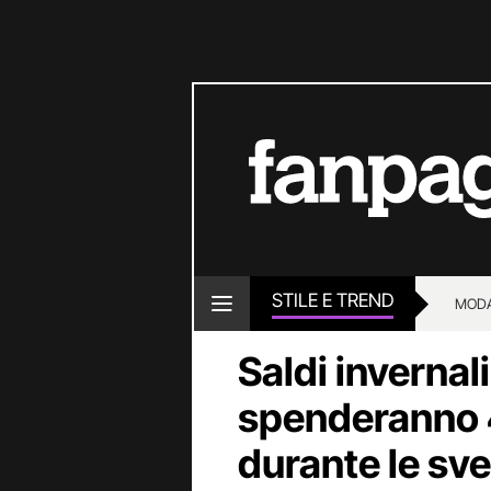
STILE E TREND
MOD
Saldi invernali
spenderanno 4
durante le sv