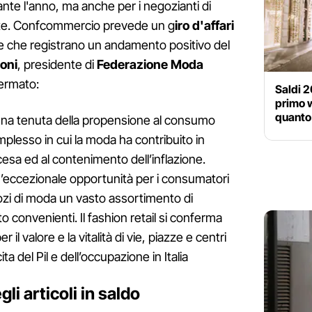
ante l'anno, ma anche per i negozianti di
ite. Confcommercio prevede un g
iro d'affari
me che registrano un andamento positivo del
loni
, presidente di
Federazione Moda
ermato:
Saldi 2
primo 
quanto
na tenuta della propensione al consumo
mplesso in cui la moda ha contribuito in
esa ed al contenimento dell’inflazione.
’eccezionale opportunità per i consumatori
zi di moda un vasto assortimento di
to convenienti. Il fashion retail si conferma
l valore e la vitalità di vie, piazze e centri
ita del Pil e dell’occupazione in Italia
gli articoli in saldo