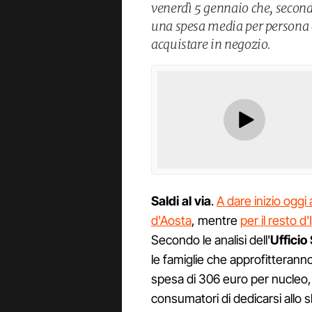
venerdì 5 gennaio che, second
una spesa media per persona d
acquistare in negozio.
Saldi al via
.
A dare inizio oggi 
d'Aosta
, mentre
per il resto 
Secondo le analisi dell'
Uffici
le famiglie che approfitterann
spesa di 306 euro per nucleo, 
consumatori di dedicarsi allo 