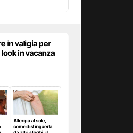
e in valigia per
 look in vacanza
Allergia al sole,
a
come distinguerla
o
da altri sfoghi, il