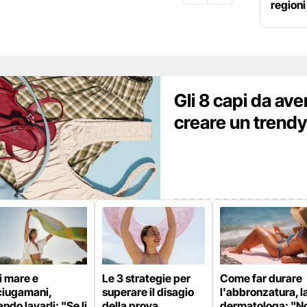
regioni
Gli 8 capi da aver
creare un trendy
i mare e
Le 3 strategie per
Come far durare
ciugamani,
superare il disagio
l'abbronzatura, l
ndo lavarli: "Se li
della prova
dermatologa: "N