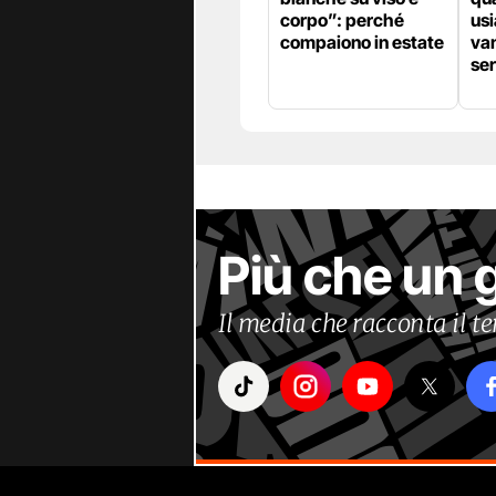
corpo”: perché
usi
compaiono in estate
van
se
Più che un 
Il media che racconta il 