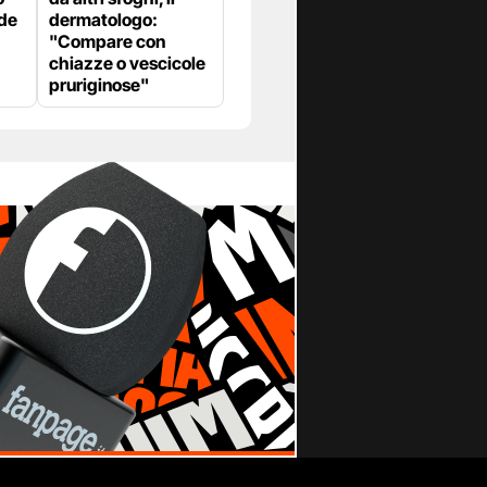
lde
dermatologo:
"Compare con
chiazze o vescicole
pruriginose"