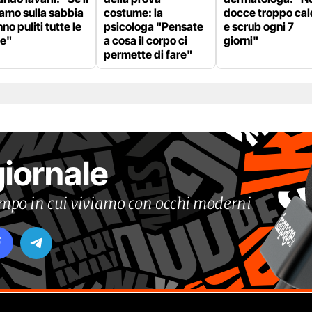
amo sulla sabbia
costume: la
docce troppo ca
no puliti tutte le
psicologa "Pensate
e scrub ogni 7
re"
a cosa il corpo ci
giorni"
permette di fare"
giornale
tempo in cui viviamo con occhi moderni