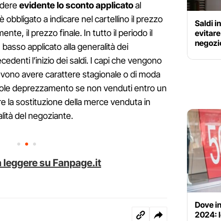
endere
evidente lo sconto applicato
al
 obbligato a indicare nel cartellino il prezzo
Saldi i
te, il prezzo finale. In tutto il periodo il
evitare
negozi
iù basso applicato alla generalità dei
edenti l’inizio dei saldi. I capi che vengono
evono avere carattere stagionale o di moda
evole deprezzamento se non venduti entro un
e la sostituzione della merce venduta in
alità del negoziante.
 leggere su Fanpage.it
Dove in
2024: l