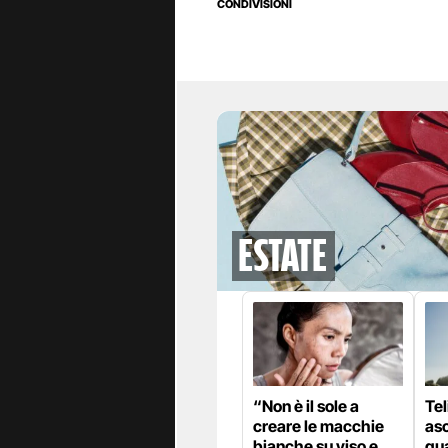
CONDIVISIONI
Estate
“Non è il sole a
Tel
creare le macchie
as
bianche su viso e
qua