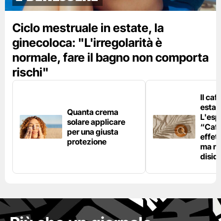
Ciclo mestruale in estate, la
ginecoloca: "L'irregolarità è
normale, fare il bagno non comporta
rischi"
Il caf
estat
Quanta crema
L'esp
solare applicare
“Caff
per una giusta
effet
protezione
ma no
disid