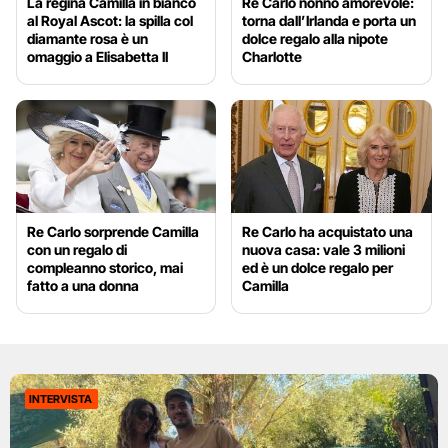
La regina Camilla in bianco
Re Carlo nonno amorevole:
al Royal Ascot: la spilla col
torna dall’Irlanda e porta un
diamante rosa è un
dolce regalo alla nipote
omaggio a Elisabetta II
Charlotte
Re Carlo sorprende Camilla
Re Carlo ha acquistato una
con un regalo di
nuova casa: vale 3 milioni
compleanno storico, mai
ed è un dolce regalo per
fatto a una donna
Camilla
INTERVISTA