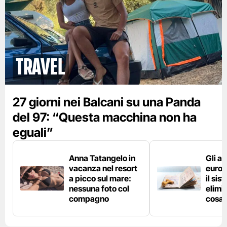
Travel
27 giorni nei Balcani su una Panda
del 97: “Questa macchina non ha
eguali”
Anna Tatangelo in
Gli ae
vacanza nel resort
europ
a picco sul mare:
il si
nessuna foto col
elimin
compagno
cosa 