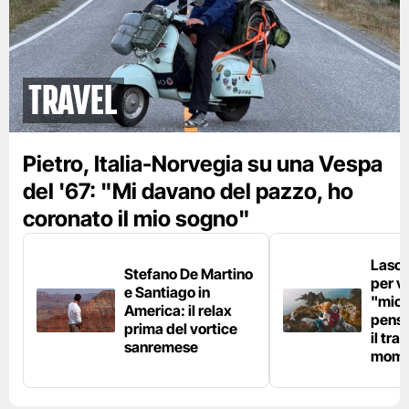
Travel
Pietro, Italia-Norvegia su una Vespa
del '67: "Mi davano del pazzo, ho
coronato il mio sogno"
Lascia
Stefano De Martino
per vi
e Santiago in
"micr
America: il relax
pensi
prima del vortice
il tra
sanremese
mome