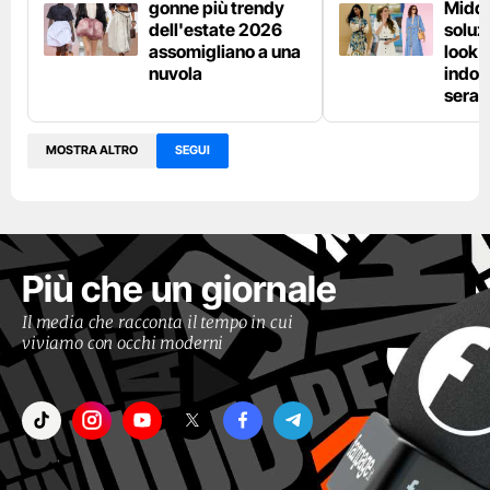
gonne più trendy
Middl
dell'estate 2026
soluzi
assomigliano a una
look e
nuvola
indos
sera
MOSTRA ALTRO
SEGUI
Più che un giornale
Il media che racconta il tempo in cui
viviamo con occhi moderni