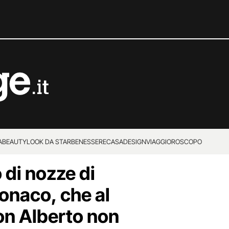
A
BEAUTY
LOOK DA STAR
BENESSERE
CASA
DESIGN
VIAGGI
OROSCOPO
 di nozze di
onaco, che al
on Alberto non