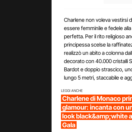
Charlene non voleva vestirsi d
essere femminile e fedele alla
perfetta. Per il rito religioso 
principessa scelse la raffina
realizzò un abito a colonna dal
decorato con 40.000 cristalli 
Bardot e doppio strascico, un
lungo 5 metri, staccabile e agg
LEGGI ANCHE
Charlene di Monaco pri
glamour: incanta con un
look black&amp;white al
Gala