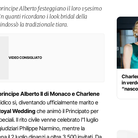
rincipe Alberto festeggiano il loro 15esimo
 quanti ricordano i look bridal della
ndossò la tradizionale tiara.
VIDEO CONSIGLIATO
Charlen
in verd
“nasco
principe Alberto II di Monaco e Charlene
idico sì, diventando ufficialmente marito e
Royal Wedding
che animò il Principato per
ciali. Il rito civile venne celebrato l'1 luglio
i giudiziari Philippe Narmino, mentre la
a il 2 luglio dinanzi a oltre 3.500 invitati. Da