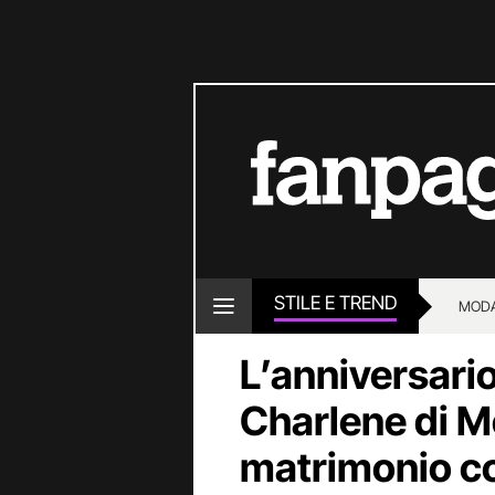
STILE E TREND
MOD
L’anniversario
Charlene di M
matrimonio c