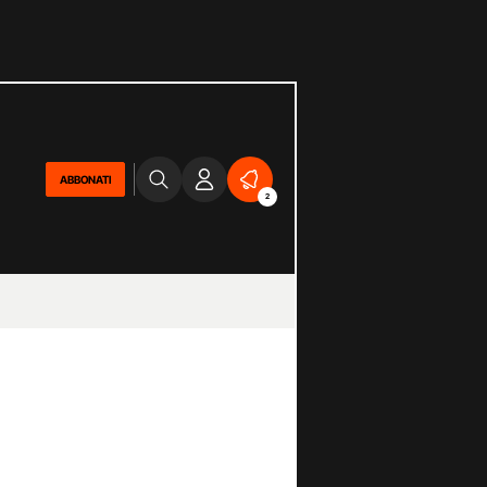
ABBONATI
2