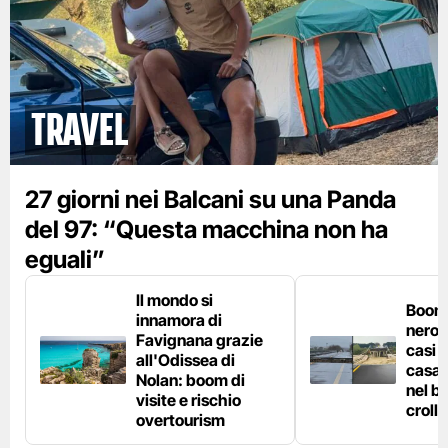
Travel
27 giorni nei Balcani su una Panda
del 97: “Questa macchina non ha
eguali”
Il mondo si
Boom 
innamora di
nero n
Favignana grazie
casi d
all'Odissea di
casa 
Nolan: boom di
nel bo
visite e rischio
crolla
overtourism