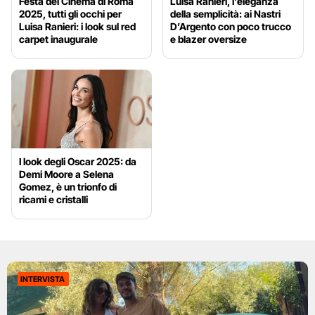
Festa del Cinema di Roma
Luisa Ranieri, l’eleganza
2025, tutti gli occhi per
della semplicità: ai Nastri
Luisa Ranieri: i look sul red
D’Argento con poco trucco
carpet inaugurale
e blazer oversize
I look degli Oscar 2025: da
Demi Moore a Selena
Gomez, è un trionfo di
ricami e cristalli
INTERVISTA