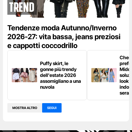
Trend
Tendenze moda Autunno/Inverno
2026-27: vita bassa, jeans preziosi
e cappotti coccodrillo
Chemi
Puffy skirt, le
prefe
gonne più trendy
Middl
dell'estate 2026
soluzi
assomigliano a una
look e
nuvola
indos
sera
MOSTRA ALTRO
SEGUI