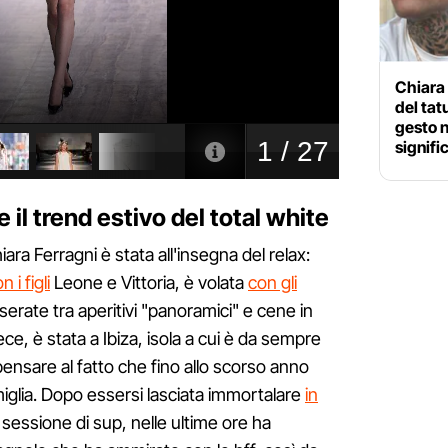
Chiara 
del tat
gesto no
signifi
 il trend estivo del total white
ara Ferragni è stata all'insegna del relax:
 i figli
Leone e Vittoria, è volata
con gli
serate tra aperitivi "panoramici" e cene in
vece, è stata a Ibiza, isola a cui è da sempre
pensare al fatto che fino allo scorso anno
miglia. Dopo essersi lasciata immortalare
in
sessione di sup, nelle ultime ore ha