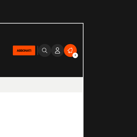
ABBONATI
2