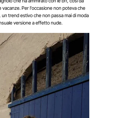
agnolo che ha ammirato con le bff, così da
le vacanze. Per l'occasione non poteva che
e, un trend estivo che non passa mai di moda
nsuale versione a effetto nude.