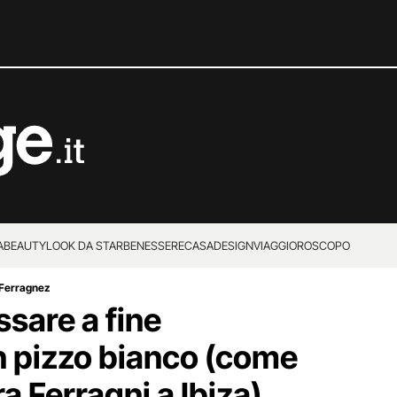
A
BEAUTY
LOOK DA STAR
BENESSERE
CASA
DESIGN
VIAGGI
OROSCOPO
 Ferragnez
ssare a fine
in pizzo bianco (come
ra Ferragni a Ibiza)