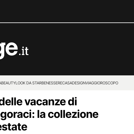
A
BEAUTY
LOOK DA STAR
BENESSERE
CASA
DESIGN
VIAGGI
OROSCOPO
delle vacanze di
goraci: la collezione
’estate