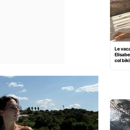
Le vac
Elisabe
col bik