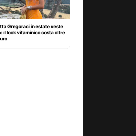
tta Gregoraci in estate veste
a: il look vitaminico costa oltre
euro