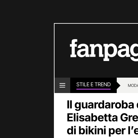
STILE E TREND
MOD
Il guardaroba 
Elisabetta Gre
di bikini per l