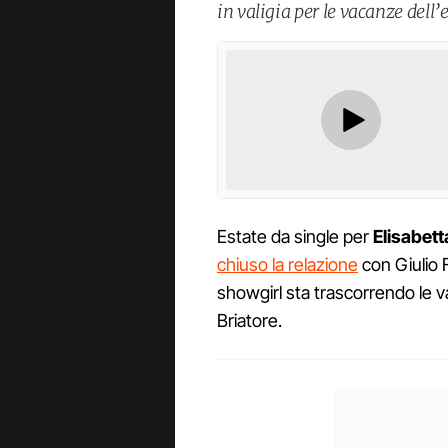
in valigia per le vacanze dell’
Estate da single per
Elisabet
chiuso la relazione
con Giulio F
showgirl sta trascorrendo le va
Briatore.