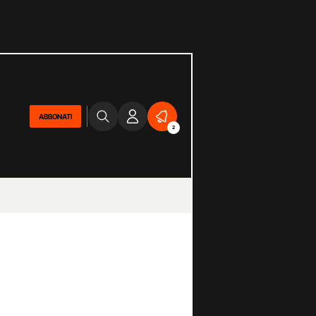
ABBONATI
2