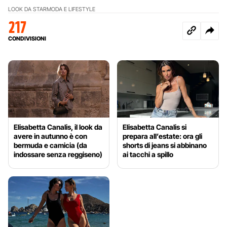
LOOK DA STAR
MODA E LIFESTYLE
217
CONDIVISIONI
Elisabetta Canalis, il look da
Elisabetta Canalis si
avere in autunno è con
prepara all’estate: ora gli
bermuda e camicia (da
shorts di jeans si abbinano
indossare senza reggiseno)
ai tacchi a spillo