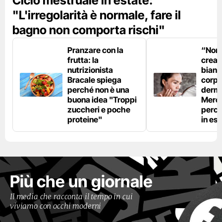
Ciclo mestruale in estate:
"L'irregolarità è normale, fare il
bagno non comporta rischi"
Pranzare con la
“Non è
frutta: la
crear
nutrizionista
bianc
Bracale spiega
corpo”
perché non è una
derm
buona idea "Troppi
Mercu
zuccheri e poche
perc
proteine"
in est
Più che un giornale
Il media che racconta il tempo in cui
viviamo con occhi moderni