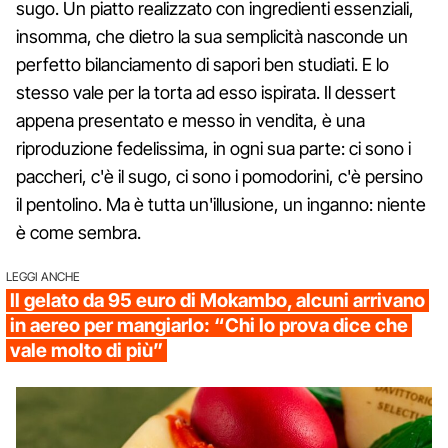
sugo. Un piatto realizzato con ingredienti essenziali,
insomma, che dietro la sua semplicità nasconde un
perfetto bilanciamento di sapori ben studiati. E lo
stesso vale per la torta ad esso ispirata. Il dessert
appena presentato e messo in vendita, è una
riproduzione fedelissima, in ogni sua parte: ci sono i
paccheri, c'è il sugo, ci sono i pomodorini, c'è persino
il pentolino. Ma è tutta un'illusione, un inganno: niente
è come sembra.
LEGGI ANCHE
Il gelato da 95 euro di Mokambo, alcuni arrivano
in aereo per mangiarlo: “Chi lo prova dice che
vale molto di più”