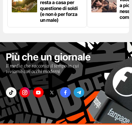
resta a casa per
a pic
questione di soldi
nessu
(e non è per forza
comp
un male)
Più che un giornale
Il media che racconta il tempo in cui
viviamo con occhi moderni