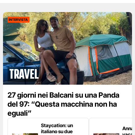
INTERVISTA
Travel
27 giorni nei Balcani su una Panda
del 97: “Questa macchina non ha
eguali”
Staycation: un
Anna 
italiano su due
vacan