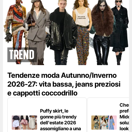
Trend
Tendenze moda Autunno/Inverno
2026-27: vita bassa, jeans preziosi
e cappotti coccodrillo
Chemi
Puffy skirt, le
prefe
gonne più trendy
Middl
dell'estate 2026
soluzi
assomigliano a una
look e