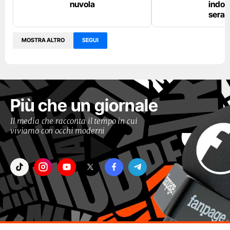
nuvola
indos
sera
MOSTRA ALTRO
SEGUI
Più che un giornale
Il media che racconta il tempo in cui
viviamo con occhi moderni