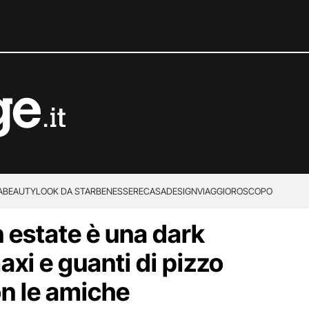
A
BEAUTY
LOOK DA STAR
BENESSERE
CASA
DESIGN
VIAGGI
OROSCOPO
n estate è una dark
xi e guanti di pizzo
on le amiche