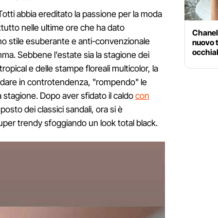
otti abbia ereditato la passione per la moda
ttutto nelle ultime ore che ha dato
Chanel 
no stile esuberante e anti-convenzionale
nuovo t
occhial
ma. Sebbene l'estate sia la stagione dei
 tropical e delle stampe floreali multicolor, la
dare in controtendenza, "rompendo" le
lla stagione. Dopo aver sfidato il caldo
con
posto dei classici sandali, ora si è
uper trendy sfoggiando un look total black.