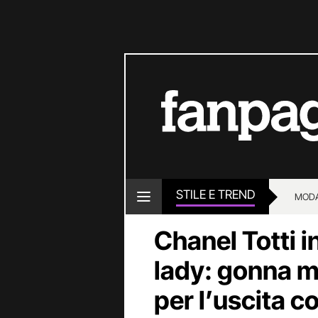
STILE E TREND
MOD
Chanel Totti i
lady: gonna ma
per l’uscita c