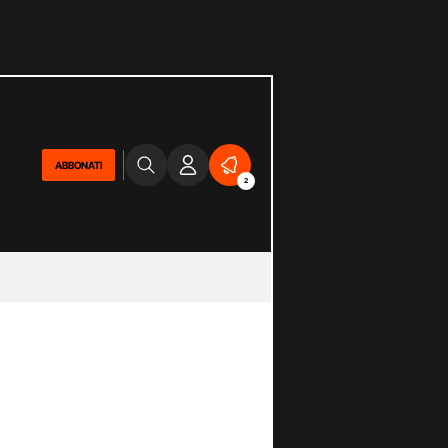
ABBONATI
2