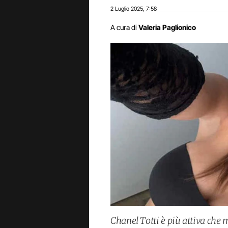
2 Luglio 2025
7:58
,
A cura di
Valeria Paglionico
Chanel Totti è più attiva che m