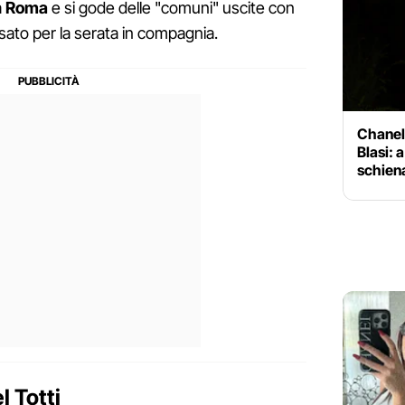
a
Roma
e si gode delle "comuni" uscite con
sato per la serata in compagnia.
Chanel 
Blasi: a
schien
l Totti