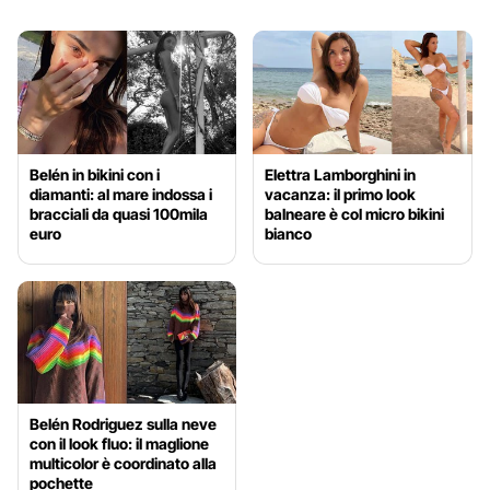
Belén in bikini con i
Elettra Lamborghini in
diamanti: al mare indossa i
vacanza: il primo look
bracciali da quasi 100mila
balneare è col micro bikini
euro
bianco
Belén Rodriguez sulla neve
con il look fluo: il maglione
multicolor è coordinato alla
pochette