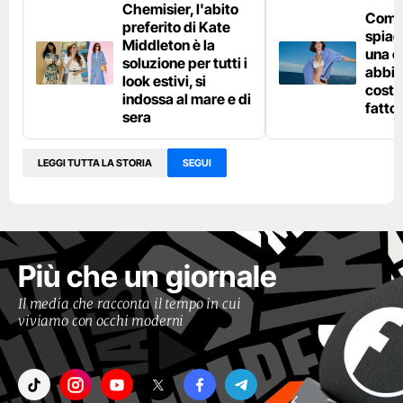
Chemisier, l'abito
Come 
preferito di Kate
spiag
Middleton è la
una c
soluzione per tutti i
abbin
look estivi, si
costu
indossa al mare e di
fatto
sera
LEGGI TUTTA LA STORIA
SEGUI
Più che un giornale
Il media che racconta il tempo in cui
viviamo con occhi moderni