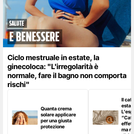
Salute
e benessere
Ciclo mestruale in estate, la
ginecoloca: "L'irregolarità è
normale, fare il bagno non comporta
rischi"
Il caf
estat
Quanta crema
L'esp
solare applicare
“Caff
per una giusta
effet
protezione
ma no