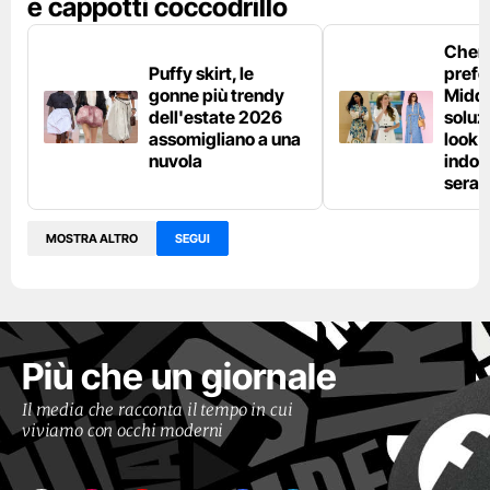
e cappotti coccodrillo
Chemi
Puffy skirt, le
prefe
gonne più trendy
Middl
dell'estate 2026
soluzi
assomigliano a una
look e
nuvola
indos
sera
MOSTRA ALTRO
SEGUI
Più che un giornale
Il media che racconta il tempo in cui
viviamo con occhi moderni