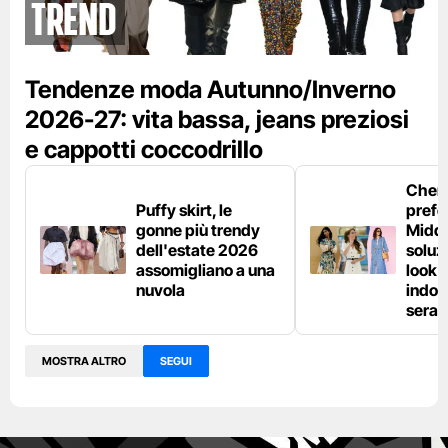
Trend
Tendenze moda Autunno/Inverno
2026-27: vita bassa, jeans preziosi
e cappotti coccodrillo
Chemi
Puffy skirt, le
prefe
gonne più trendy
Middl
dell'estate 2026
soluzi
assomigliano a una
look e
nuvola
indos
sera
MOSTRA ALTRO
SEGUI