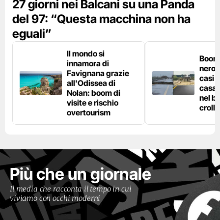
27 giorni nei Balcani su una Panda
del 97: “Questa macchina non ha
eguali”
Il mondo si
Boom 
innamora di
nero n
Favignana grazie
casi d
all'Odissea di
casa 
Nolan: boom di
nel bo
visite e rischio
crolla
overtourism
Più che un giornale
Il media che racconta il tempo in cui
viviamo con occhi moderni