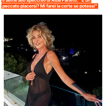
Il selfie allo specchio di Alba Parietti: "È un
peccato piacersi? Mi farei la corte se potessi"