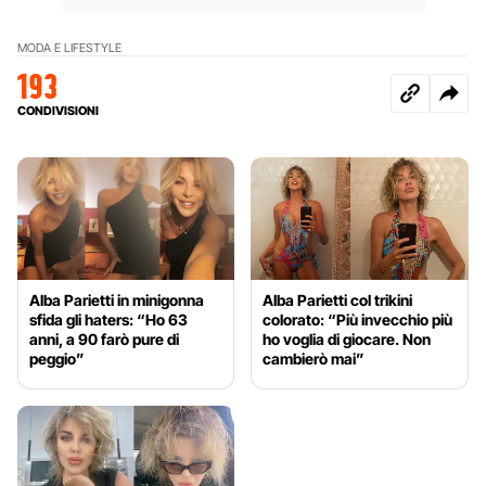
MODA E LIFESTYLE
193
CONDIVISIONI
Alba Parietti in minigonna
Alba Parietti col trikini
sfida gli haters: “Ho 63
colorato: “Più invecchio più
anni, a 90 farò pure di
ho voglia di giocare. Non
peggio”
cambierò mai”