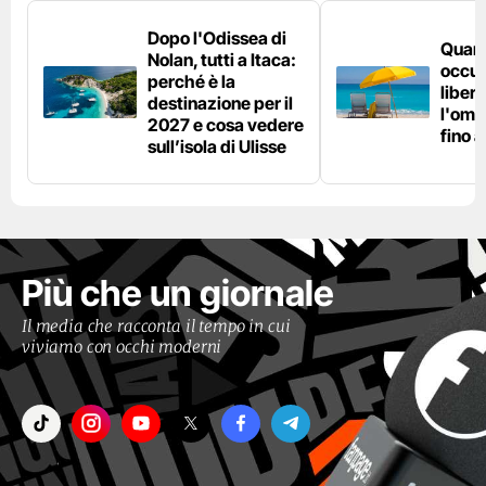
Dopo l'Odissea di
Quant
Nolan, tutti a Itaca:
occup
perché è la
liber
destinazione per il
l'omb
2027 e cosa vedere
fino 
sull’isola di Ulisse
Più che un giornale
Il media che racconta il tempo in cui
viviamo con occhi moderni