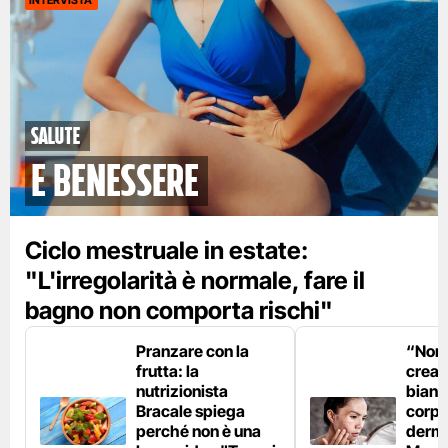
INTERVISTA
Salute
e benessere
Ciclo mestruale in estate:
"L'irregolarità è normale, fare il
bagno non comporta rischi"
Pranzare con la
“Non è
frutta: la
crear
nutrizionista
bianc
Bracale spiega
corpo”
perché non è una
derm