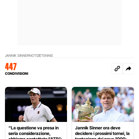
JANNIK SINNER
NOTIZIE
TENNIS
447
CONDIVISIONI
“La questione va presa in
Jannik Sinner ora deve
seria considerazione,
decidere i prossimi tornei, la
abbiamo contattato l’ATP”:
tentazione dei nove 1000: